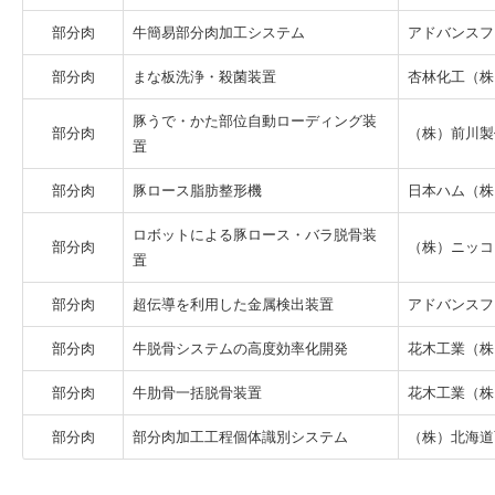
部分肉
牛簡易部分肉加工システム
アドバンスフ
部分肉
まな板洗浄・殺菌装置
杏林化工（株
豚うで・かた部位自動ローディング装
部分肉
（株）前川製
置
部分肉
豚ロース脂肪整形機
日本ハム（株
ロボットによる豚ロース・バラ脱骨装
部分肉
（株）ニッコ
置
部分肉
超伝導を利用した金属検出装置
アドバンスフ
部分肉
牛脱骨システムの高度効率化開発
花木工業（株
部分肉
牛肋骨一括脱骨装置
花木工業（株
部分肉
部分肉加工工程個体識別システム
（株）北海道