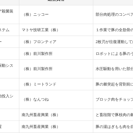
ア殺菌装
（株）ニッコー
部分肉処理のコンベアを
ステム
マトヤ技研工業（株）
１作業で豚の全肋骨
ー
（株）フロンティア
2枚刃が往復運動して
（株）前川製作所
ロボットによる豚の
駆動シス
（株）前川製作所
水圧駆動を用いた部
（株）ミートランド
豚の棘突起を背割前
動投入シ
（株）なんつね
ブロック肉をチョッ
南九州畜産興業（株）
と畜段階で豚枝肉の
置
南九州畜産興業（株）
豚の湯はぎもも肉を