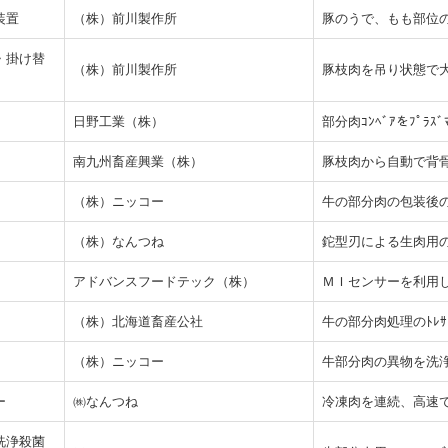
装置
（株）前川製作所
豚のうで、もも部位
・掛け替
（株）前川製作所
豚枝肉を吊り状態で
日野工業（株）
部分肉ｺﾝﾍﾞｱをﾌﾟﾗ
南九州畜産興業（株）
豚枝肉から自動で背
（株）ニッコー
牛の部分肉の包装後
（株）なんつね
鉈型刃による生肉用の効
アドバンスフードテック（株）
ＭＩセンサーを利用
（株）北海道畜産公社
牛の部分肉処理のﾄﾚｻﾋﾞ
（株）ニッコー
牛部分肉の異物を洗
ー
㈱なんつね
冷凍肉を連続、高速で
洗浄殺菌