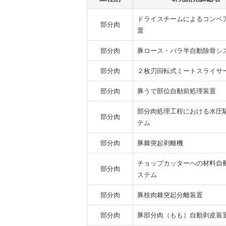
ドライスチームによるコンベ
部分肉
置
部分肉
豚ロース・バラ半自動除骨シ
部分肉
２枚刃回転式ミートスライサ
部分肉
豚うで部位自動前処理装置
部分肉処理工程における水圧
部分肉
テム
部分肉
豚棘突起剥離機
チョップカッターへの材料自
部分肉
ステム
部分肉
豚枝肉棘突起分離装置
部分肉
豚部分肉（もも）自動剥皮装