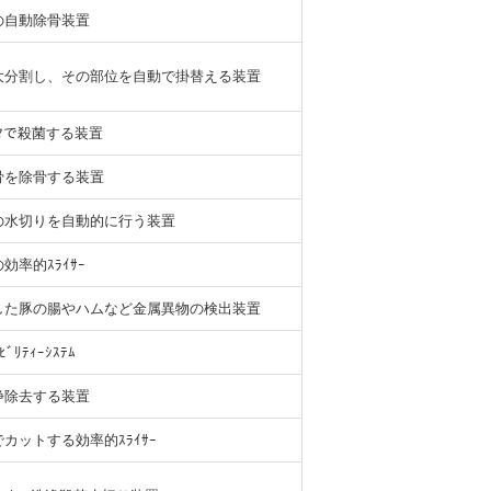
の自動除骨装置
大分割し、その部位を自動で掛替える装置
ｽﾞﾏで殺菌する装置
骨を除骨する装置
の水切りを自動的に行う装置
率的ｽﾗｲｻｰ
した豚の腸やハムなど金属異物の検出装置
ﾘﾃｨｰｼｽﾃﾑ
浄除去する装置
カットする効率的ｽﾗｲｻｰ