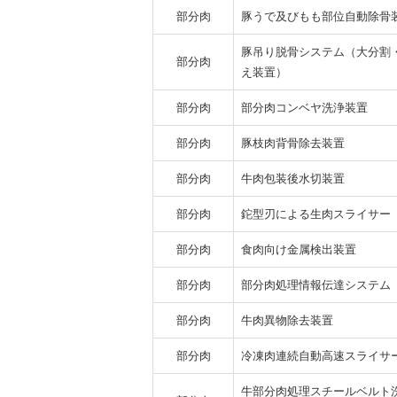
部分肉
豚うで及びもも部位自動除骨
豚吊り脱骨システム（大分割
部分肉
え装置）
部分肉
部分肉コンベヤ洗浄装置
部分肉
豚枝肉背骨除去装置
部分肉
牛肉包装後水切装置
部分肉
鉈型刃による生肉スライサー
部分肉
食肉向け金属検出装置
部分肉
部分肉処理情報伝達システム
部分肉
牛肉異物除去装置
部分肉
冷凍肉連続自動高速スライサ
牛部分肉処理スチールベルト