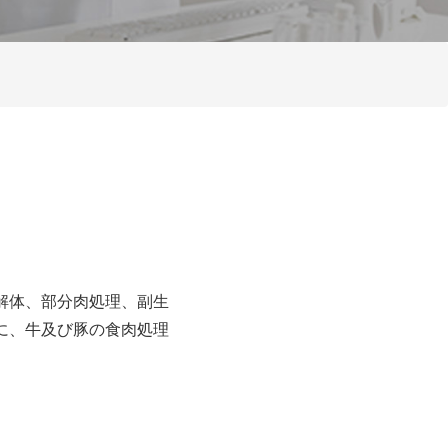
解体、部分肉処理、副生
に、牛及び豚の食肉処理