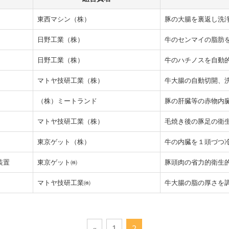
東西マシン（株）
豚の大腸を裏返し洗
日野工業（株）
牛のセンマイの脂肪
日野工業（株）
牛のハチノスを自動
マトヤ技研工業（株）
牛大腸の自動切開、
（株）ミートランド
豚の肝臓等の赤物内
マトヤ技研工業（株）
毛焼き後の豚足の衛
東京ゲット（株）
牛の内臓を１頭づつ
装置
東京ゲット㈱
豚頭肉の省力的衛生
マトヤ技研工業㈱
牛大腸の脂の厚さを
«
1
2