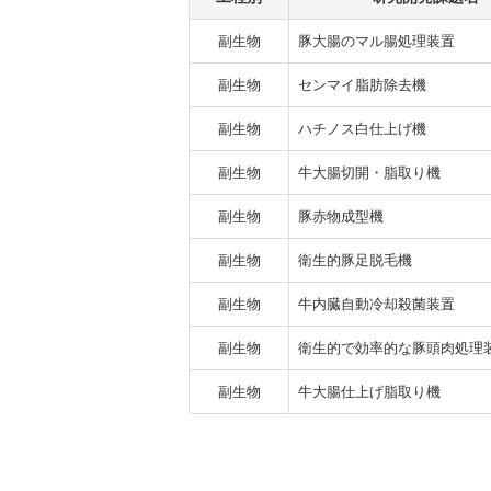
副生物
豚大腸のマル腸処理装置
副生物
センマイ脂肪除去機
副生物
ハチノス白仕上げ機
副生物
牛大腸切開・脂取り機
副生物
豚赤物成型機
副生物
衛生的豚足脱毛機
副生物
牛内臓自動冷却殺菌装置
副生物
衛生的で効率的な豚頭肉処理
副生物
牛大腸仕上げ脂取り機