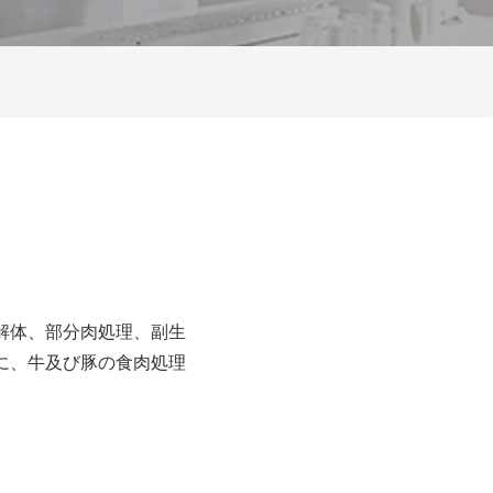
解体、部分肉処理、副生
に、牛及び豚の食肉処理